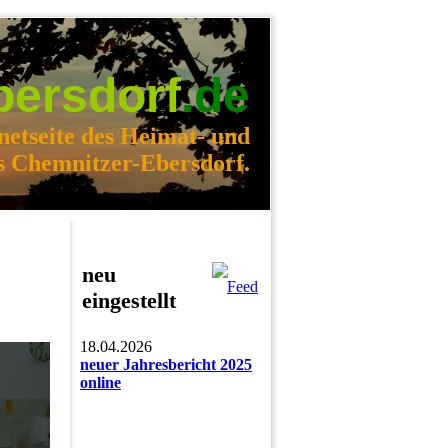
bersdorf
.de
netseite des Heimat- und
s Chemnitzer-Ebersdorf.
neu
eingestellt
18.04.2026
neuer Jahresbericht 2025
online