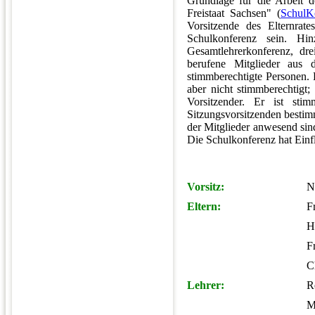
Grundlage für die Arbeit d
Freistaat Sachsen" (
Schul
Vorsitzende des Elternrat
Schulkonferenz sein. Hi
Gesamtlehrerkonferenz, dre
berufene Mitglieder aus 
stimmberechtigte Personen. D
aber nicht stimmberechtigt; 
Vorsitzender. Er ist sti
Sitzungsvorsitzenden bestim
der Mitglieder anwesend sin
Die Schulkonferenz hat Einf
Vorsitz:
N
Eltern:
F
H
F
C
Lehrer:
R
M