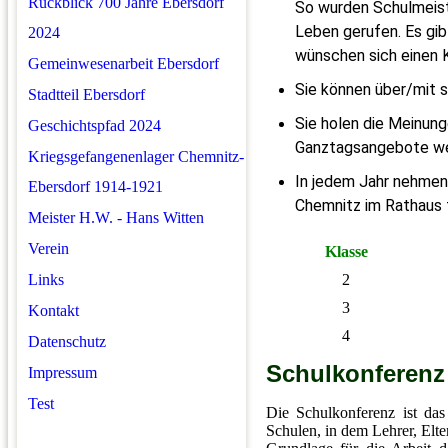
Rückblick 700 Jahre Ebersdorf
So wurden Schulmeist
Leben gerufen. Es gib
2024
wünschen sich einen
Gemeinwesenarbeit Ebersdorf
Sie können über/mit 
Stadtteil Ebersdorf
Sie holen die Meinung
Geschichtspfad 2024
Ganztagsangebote we
Kriegsgefangenenlager Chemnitz-
In jedem Jahr nehmen
Ebersdorf 1914-1921
Chemnitz im Rathaus t
Meister H.W. - Hans Witten
Verein
Klasse
2
Links
3
Kontakt
4
Datenschutz
Schulkonferenz
Impressum
Test
Die Schulkonferenz ist da
Schulen, in dem Lehrer, Elte