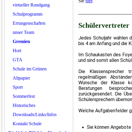
Sie
hier
.
virtueller Rundgang
Schulprogramm
Errungenschaften
Schülervertreter
unser Team
Jedes Schuljahr wählen d
Gremien
bis 4 am Anfang und die K
Hort
Im Schaukasten des Foyer
GTA
und sind somit allen Schü
Schule im Grünen
Die Klassensprecher t
regelmäßigen Abstände
Altpapier
Wünsche der Klasse ko
Sport
Beratungen bespro
zurückgesendet. Die Über
Sommerfest
Schülersprechern überno
Historisches
Welche Aufgabenfelder g
Downloads/Links/Infos
Kontakt Schule
Sie können Angebote e