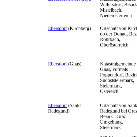
Wilfersdorf, Bezirk
Mistelbach,
Niederösterreich
Ebersdorf
(Kirchberg)
Ortschaft von Kirc
ob der Donau, Bez
Rohrbach,
Oberösterreich
Ebersdorf
(Gnas)
Katastralgemeinde
Gnas
, vormals
Poppendorf, Bezir
Südoststeiermark,
Steiermark,
Östereich
Ebersdorf
(Sankt
Ortschaft von Sank
Radegund)
Radegund bei Graz
Bezirk Graz-
Umgebung,
Steiermark