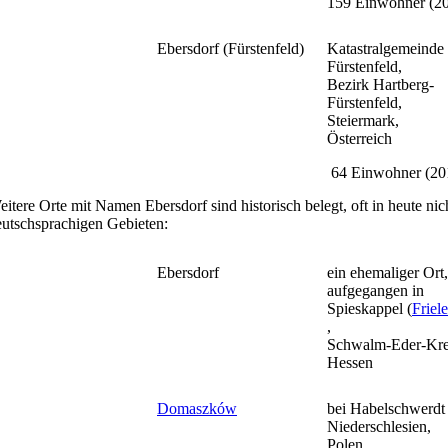
159 Einwohner (2
Ebersdorf (Fürstenfeld)
Katastralgemeinde
Fürstenfeld,
Bezirk Hartberg-
Fürstenfeld,
Steiermark,
Österreich
64 Einwohner (20
itere Orte mit Namen Ebersdorf sind historisch belegt, oft in heute ni
eutschsprachigen Gebieten:
Ebersdorf
ein ehemaliger Ort,
aufgegangen in
Spieskappel (
Friel
,
Schwalm-Eder-Kre
Hessen
Domaszków
bei Habelschwerdt 
Niederschlesien,
Polen