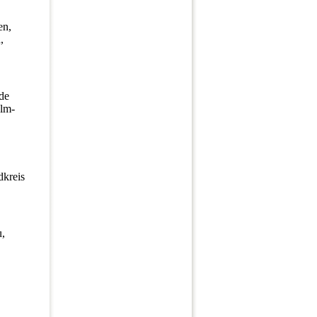
en,
h,
de
alm-
dkreis
u,