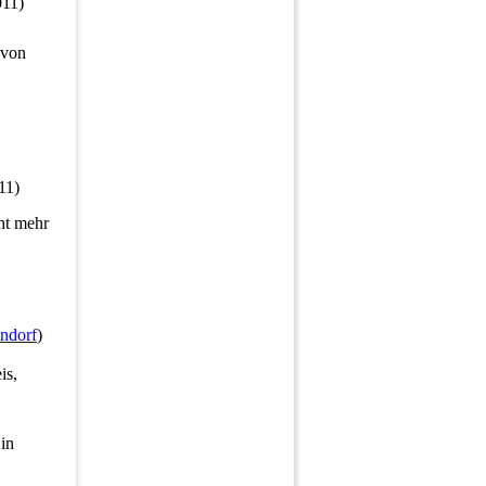
011)
 von
11)
cht mehr
endorf
)
is,
in