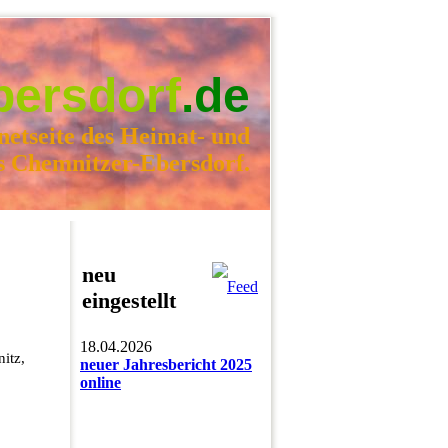
bersdorf
.de
netseite des Heimat- und
s Chemnitzer-Ebersdorf.
neu
eingestellt
18.04.2026
itz,
neuer Jahresbericht 2025
online