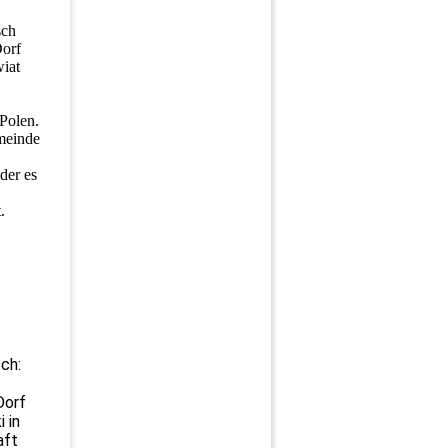
sch
Dorf
iat
 Polen.
meinde
der es
.
ch:
Dorf
 in
aft