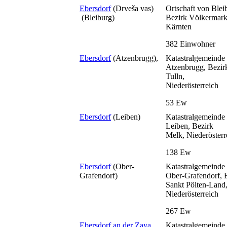
Ebersdorf
(Drveša vas)
Ortschaft von Blei
(Bleiburg)
Bezirk Völkermark
Kärnten
382 Einwohner
Ebersdorf
(Atzenbrugg),
Katastralgemeinde
Atzenbrugg, Bezir
Tulln,
Niederösterreich
53 Ew
Ebersdorf
(Leiben)
Katastralgemeinde
Leiben, Bezirk
Melk, Niederösterr
138 Ew
Ebersdorf
(Ober-
Katastralgemeinde
Grafendorf)
Ober-Grafendorf, 
Sankt Pölten-Land
Niederösterreich
267 Ew
Ebersdorf an der Zaya
Katastralgemeinde