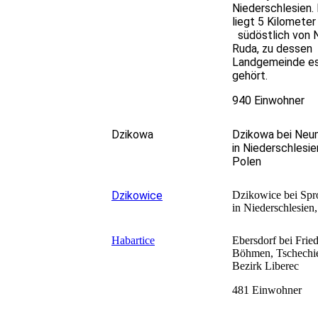
Niederschlesien.
liegt 5 Kilometer
südöstlich von
Ruda, zu dessen
Landgemeinde e
gehört.
940 Einwohner
Dzikowa
Dzikowa bei Neu
in Niederschlesie
Polen
Dzikowice
Dzikowice bei Spr
in Niederschlesien
Habartice
Ebersdorf bei Frie
Böhmen, Tschechi
Bezirk Liberec
481 Einwohner