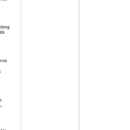
hberg
irk
 von
k
t
,