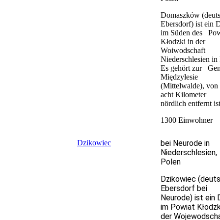
Domaszków (deut
Ebersdorf) ist ein 
im Süden des Pow
Kłodzki in der
Woiwodschaft
Niederschlesien in
Es gehört zur Ge
Międzylesie
(Mittelwalde), von 
acht Kilometer
nördlich entfernt ist
1300 Einwohner
Dzikowiec
bei Neurode in
Niederschlesien,
Polen
Dzikowiec (deuts
Ebersdorf bei
Neurode) ist ein 
im Powiat Kłodzki
der Wojewodsch