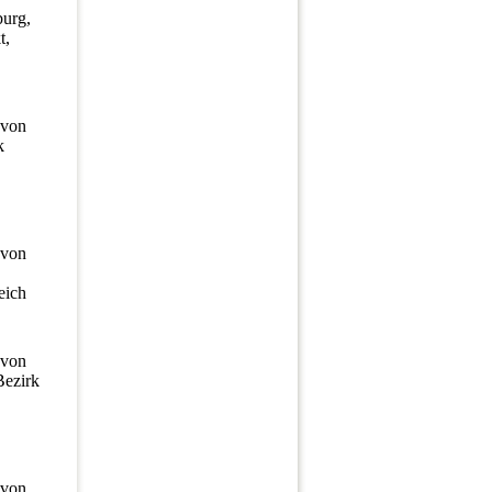
burg,
t,
 von
k
 von
eich
 von
Bezirk
,
 von