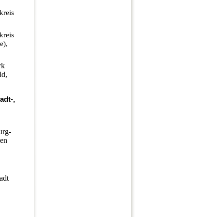
kreis
kreis
e),
rk
ld,
adt-,
urg-
gen
adt