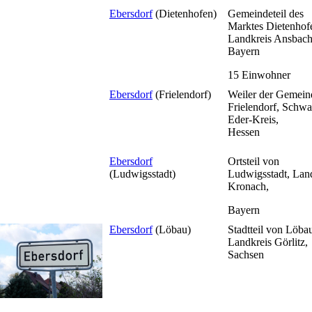
Ebersdorf
(Dietenhofen)
Gemeindeteil des
Marktes Dietenhof
Landkreis Ansbac
Bayern
15 Einwohner
Ebersdorf
(Frielendorf)
Weiler der Gemein
Frielendorf, Schw
Eder-Kreis,
Hessen
Ebersdorf
Ortsteil von
(Ludwigsstadt)
Ludwigsstadt, Lan
Kronach,
Bayern
Ebersdorf
(Löbau)
Stadtteil von Löba
Landkreis Görlitz,
Sachsen