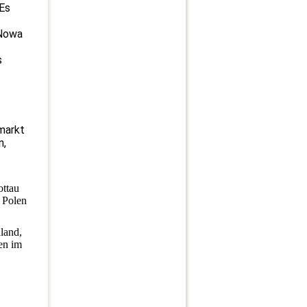
 Es
 Nowa
s
markt
n,
ottau
, Polen
dland,
en im