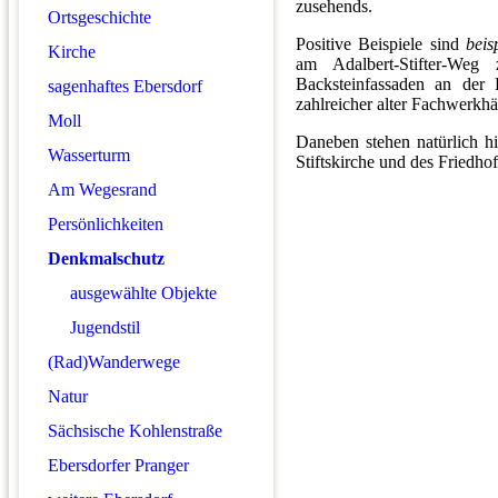
zusehends.
Ortsgeschichte
Positive Beispiele sind
beis
Kirche
am Adalbert-Stifter-We
Backsteinfassaden an der E
sagenhaftes Ebersdorf
zahlreicher alter Fachwerkh
Moll
Daneben stehen natürlich hi
Wasserturm
Stiftskirche und des Friedho
Am Wegesrand
Persönlichkeiten
Denkmalschutz
ausgewählte Objekte
Jugendstil
(Rad)Wanderwege
Natur
Sächsische Kohlenstraße
Ebersdorfer Pranger