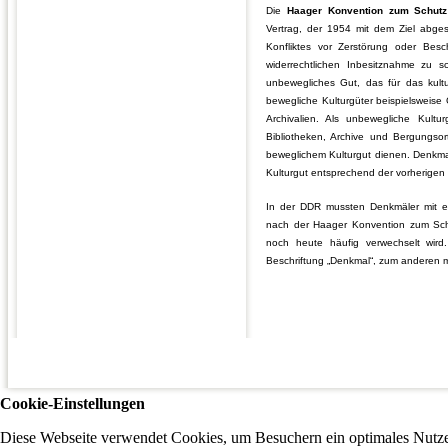
Die
Haager Konvention zum Schutz 
Vertrag, der 1954 mit dem Ziel abge
Konfliktes vor Zerstörung oder Bes
widerrechtlichen Inbesitznahme zu sc
unbewegliches Gut, das für das kultu
bewegliche Kulturgüter beispielsweise
Archivalien. Als unbewegliche Kul
Bibliotheken, Archive und Bergungso
beweglichem Kulturgut dienen. Denkma
Kulturgut entsprechend der vorherigen 
In der DDR mussten Denkmäler mit 
nach der Haager Konvention zum Schu
noch heute häufig verwechselt wird.
Beschriftung „Denkmal“, zum anderen m
Cookie-Einstellungen
Diese Webseite verwendet Cookies, um Besuchern ein optimales Nutzer