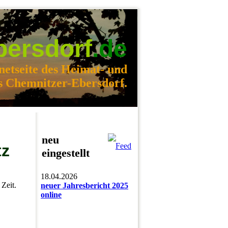
bersdorf
.de
netseite des Heimat- und
s Chemnitzer-Ebersdorf.
neu
tz
eingestellt
18.04.2026
Zeit.
neuer Jahresbericht 2025
online