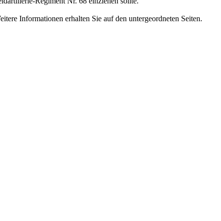
ldartillerie-Regiment Nr. 68 einziehen sollte.
itere Informationen erhalten Sie auf den untergeordneten Seiten.