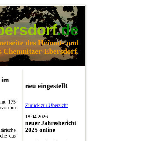
bersdorf
.de
netseite des Heimat- und
s Chemnitzer-Ebersdorf.
 im
neu eingestellt
amt 175
Zurück zur Übersicht
davon im
18.04.2026
neuer Jahresbericht
2025 online
tärische
lche das