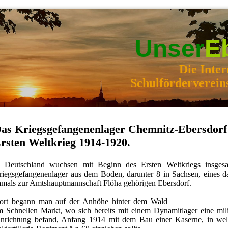
Unser
E
Die Inter
Schulförderverein
as Kriegsgefangenenlager Chemnitz-Ebersdorf
rsten Weltkrieg 1914-1920.
n Deutschland wuchsen mit Beginn des Ersten Weltkriegs insges
riegsgefangenenlager aus dem Boden, darunter 8 in Sachsen, eines 
amals zur Amtshauptmannschaft Flöha gehörigen Ebersdorf.
ort begann man auf der Anhöhe hinter dem Wald
m Schnellen Markt, wo sich bereits mit einem Dynamitlager eine mili
inrichtung befand, Anfang 1914 mit dem Bau einer Kaserne, in we