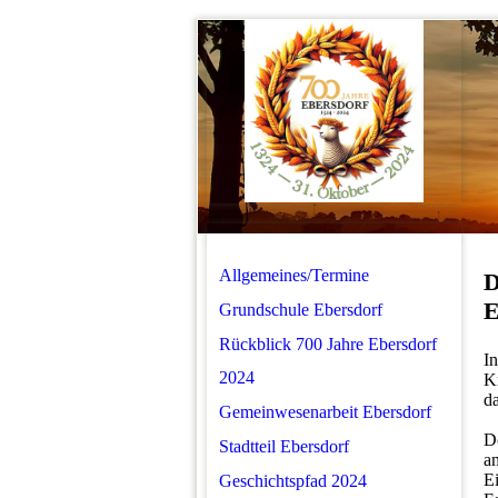
Allgemeines/Termine
D
E
Grundschule Ebersdorf
Rückblick 700 Jahre Ebersdorf
I
2024
K
d
Gemeinwesenarbeit Ebersdorf
D
Stadtteil Ebersdorf
a
E
Geschichtspfad 2024