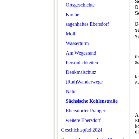
S
Ortsgeschichte
D
S
Kirche
D
sagenhaftes Ebersdorf
s
Moll
v
Wasserturm
Am Wegesrand
De
Persönlichkeiten
Sc
Denkmalschutz
No
(Rad)Wanderwege
Au
Natur
Sächsische Kohlenstraße
Ebersdorfer Pranger
A
weitere Ebersdorf
E
k
Geschichtspfad 2024
di