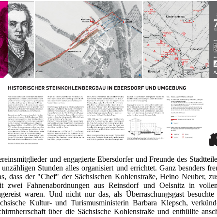
ereinsmitglieder und engagierte Ebersdorfer und Freunde des Stadtteil
 unzähligen Stunden alles organisiert und errichtet. Ganz besnders fre
ns, dass der "Chef" der Sächsischen Kohlenstraße, Heino Neuber, 
it zwei Fahnenabordnungen aus Reinsdorf und Oelsnitz in volle
ngereist waren. Und nicht nur das, als Überraschungsgast besuchte
ächsische Kultur- und Turismusministerin Barbara Klepsch, verkünd
chirmherrschaft über die Sächsische Kohlenstraße und enthüllte ansc