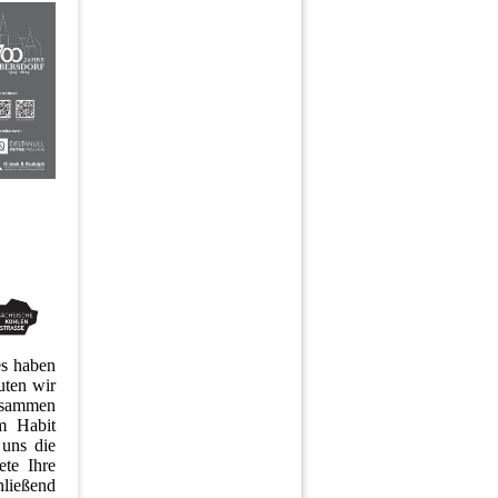
es haben
uten wir
zusammen
m Habit
 uns die
ete Ihre
hließend