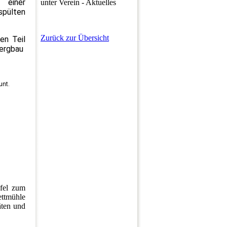
 einer
unter Verein - Aktuelles
spülten
Zurück zur Übersicht
en Teil
ergbau
unt.
fel zum
ettmühle
äten und