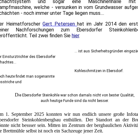
chachtsystem und sogar eine Maschinenhalle mit
ampfmaschine, welche - versunken in vom Grundwasser aufge
chächten - noch immer unter Tage liegen muss....
er Heimatforscher
Gert Petersen
hat im Jahr 2014 den erst
einer Nachforschungen zum Ebersdorfer Steinkohlenb
eröffentlicht. Teil zwei finden Sie
hier
.
... ist aus Sicherheitsgründen eingezä
r Einsturztrichter des Ebersdorfer
hachtes...
Kohleschmitzen in Ebersdorf.
ch heute findet man sogenannte
sstriche und
D
ie Ebersdorfer Steinkohle war schon damals nicht von bester Qualität,
auch heutige Funde sind da nicht besser.
m 1. September 2025 konnten wir nun endlich unsere große Infota
bersdorfer Steinkohlenbergbau enthüllen. Der Standort an der Br
önnte nicht bessser sein. Mitten im Zentrum der bergbaulichen Aktivit
e Brettmühle selbst ist noch ein Sachzeuge jener Zeit.