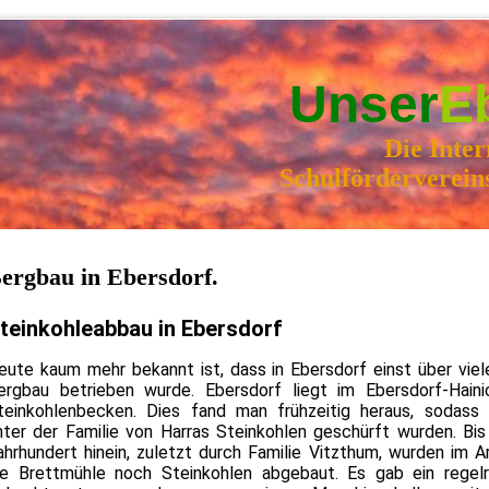
Unser
E
Die Inter
Schulförderverein
ergbau in Ebersdorf.
teinkohleabbau in Ebersdorf
eute kaum mehr bekannt ist, dass in Ebersdorf einst über viel
ergbau betrieben wurde. Ebersdorf liegt im Ebersdorf-Haini
teinkohlenbecken. Dies fand man frühzeitig heraus, sodass 
nter der Familie von Harras Steinkohlen geschürft wurden. Bis 
ahrhundert hinein, zuletzt durch Familie Vitzthum, wurden im A
ie Brettmühle noch Steinkohlen abgebaut. Es gab ein regel