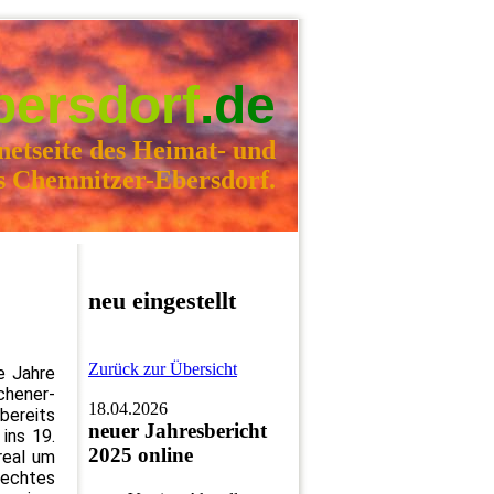
bersdorf
.de
netseite des Heimat- und
s Chemnitzer-Ebersdorf.
neu eingestellt
Zurück zur Übersicht
e Jahre
chener-
18.04.2026
bereits
neuer Jahresbericht
ins 19.
2025 online
real um
rechtes