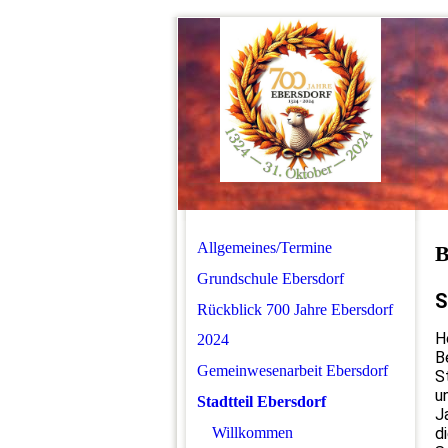
Allgemeines/Termine
B
Grundschule Ebersdorf
S
Rückblick 700 Jahre Ebersdorf
H
2024
B
Gemeinwesenarbeit Ebersdorf
S
u
Stadtteil Ebersdorf
J
Willkommen
d