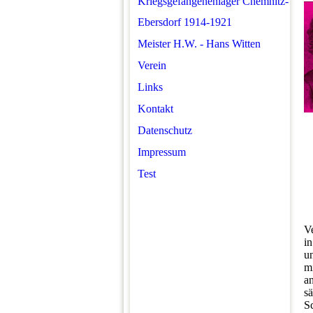
Kriegsgefangenenlager Chemnitz-
Ebersdorf 1914-1921
Meister H.W. - Hans Witten
Verein
Links
Kontakt
Datenschutz
Impressum
Test
V
in
u
m
a
s
S